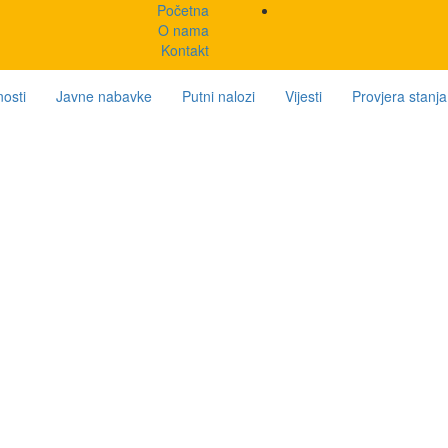
Početna
O nama
Kontakt
osti
Javne nabavke
Putni nalozi
Vijesti
Provjera stanj