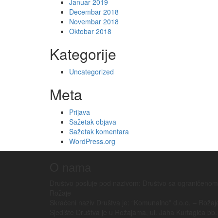
Januar 2019
Decembar 2018
Novembar 2018
Oktobar 2018
Kategorije
Uncategorized
Meta
Prijava
Sažetak objava
Sažetak komentara
WordPress.org
O nama
Društvo posluje pod nazivom: Društvo sa ograničeno
Rožaje
Skraćeni naziv Društva je: “Komunalno” d.o.o. – Rožaj
Sjedište Društva je u Rožajama, ul. Jaha Kurtagića bb.