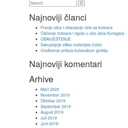
Najnoviji članci
Pranje ulica i uklanjanje rizle sa trotoara
Čišćenje trotoara i rigola u ulici Jaha Kurtagića
OBAVJEŠTENJE
Sakuplajnje viška materijala (rizle)
Uređivanje prilaza kučanskom groblju
Najnoviji komentari
Arhive
Mart 2020
Novembar 2019
Oktobar 2019
Septembar 2019
August 2019
Juli 2019
Juni 2019