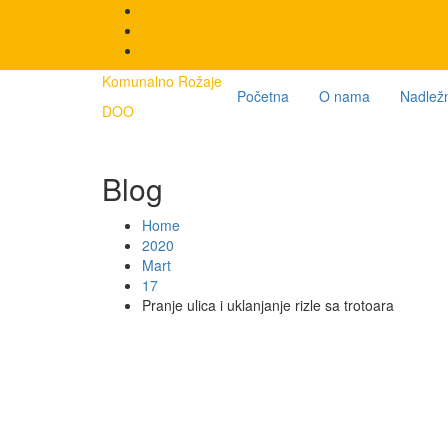
Skip
to
content
Komunalno Rožaje
Početna
O nama
Nadležn
DOO
Blog
Home
2020
Mart
17
Pranje ulica i uklanjanje rizle sa trotoara