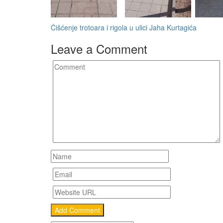
Navigacija
Čišćenje trotoara i rigola u ulici Jaha Kurtagića
članaka
Leave a Comment