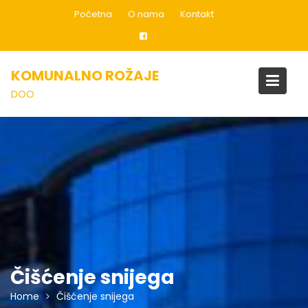
Skip
Početna
O nama
Kontakt
to
content
KOMUNALNO ROŽAJE
DOO
Čišćenje snijega
Home
Čišćenje snijega