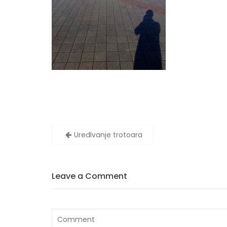
Navigacija
Uređivanje trotoara
članaka
Leave a Comment