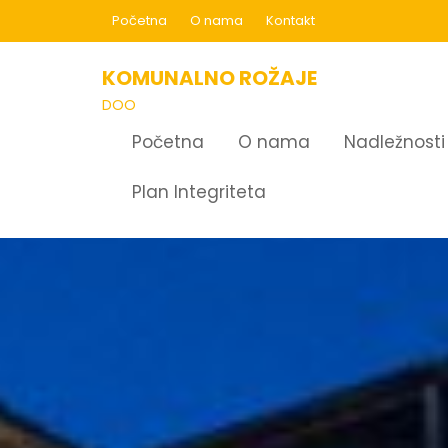
Skip
Početna
O nama
Kontakt
to
content
KOMUNALNO ROŽAJE
DOO
Početna
O nama
Nadležnosti
Plan Integriteta