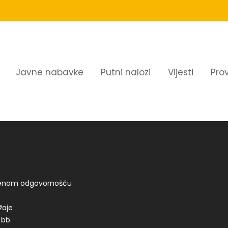
Javne nabavke
Putni nalozi
Vijesti
Pro
ičenom odgovornošću
žaje
 bb.