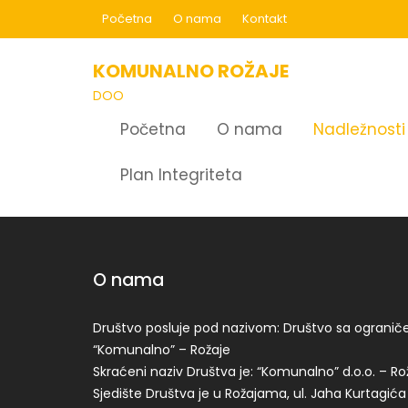
Skip
Početna
O nama
Kontakt
to
content
KOMUNALNO ROŽAJE
DOO
Početna
O nama
Nadležnosti
Plan Integriteta
O nama
Društvo posluje pod nazivom: Društvo sa ogran
“Komunalno” – Rožaje
Skraćeni naziv Društva je: “Komunalno” d.o.o. – Ro
Sjedište Društva je u Rožajama, ul. Jaha Kurtagića