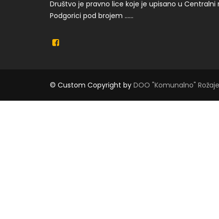
Društvo je pravno lice koje je upisano u Centralni 
Podgorici pod brojem ……
© Custom Copyright
by
DOO "Komunalno" Rožaj