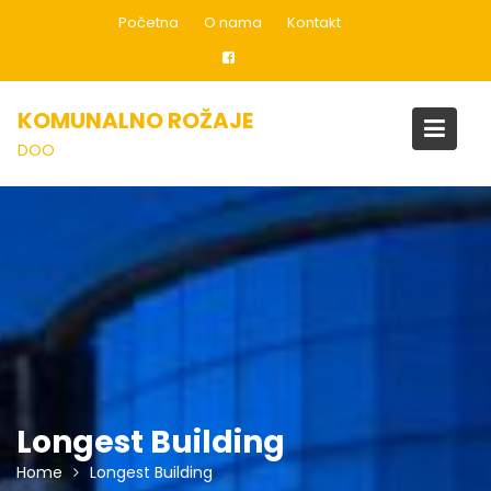
Skip
Početna
O nama
Kontakt
to
content
KOMUNALNO ROŽAJE
DOO
Longest Building
Home
Longest Building