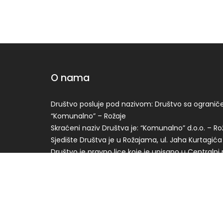
O nama
Društvo posluje pod nazivom: Društvo sa ogran
“Komunalno” – Rožaje
Skraćeni naziv Društva je: “Komunalno” d.o.o. – Ro
Sjedište Društva je u Rožajama, ul. Jaha Kurtagića
Društvo je pravno lice koje je upisano u Centralni 
Podgorici pod brojem ……