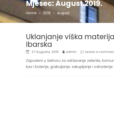
Mjesec:
August 2019.
Home
2019
August
Uklanjanje viška materijal
Ibarska
27 Augusta, 2019
admin
Leave a commen
Zaposleni u Sektoru za održavanje zelenila, Komunal
kao i košenje, grabuljanje, sakupljanje i odnošen