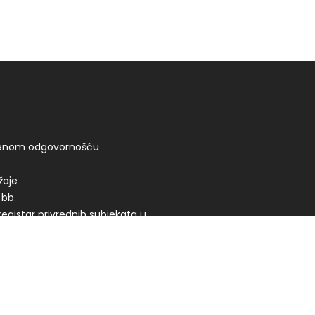
ičenom odgovornošću
žaje
 bb.
registar privrednih subjekata u