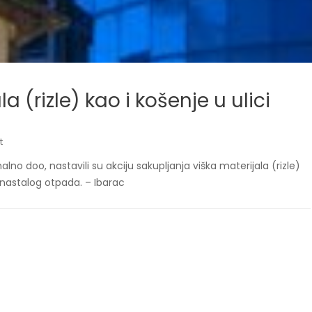
a (rizle) kao i košenje u ulici
t
no doo, nastavili su akciju sakupljanja viška materijala (rizle)
je nastalog otpada. – Ibarac