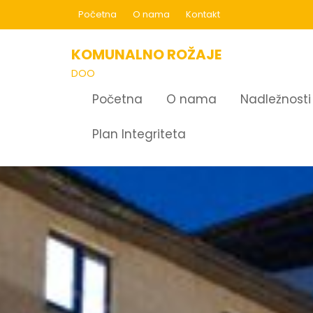
Skip
Početna
O nama
Kontakt
to
content
KOMUNALNO ROŽAJE
DOO
Početna
O nama
Nadležnosti
Plan Integriteta