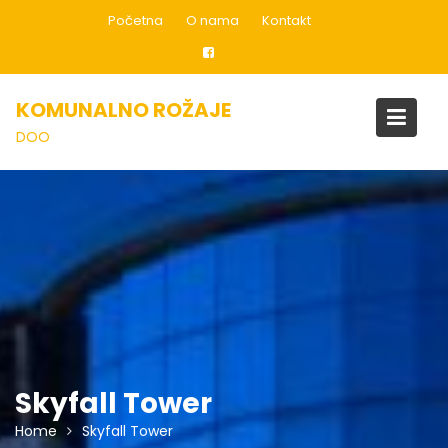
Skip
Početna
O nama
Kontakt
to
content
KOMUNALNO ROŽAJE
DOO
Skyfall Tower
Home
Skyfall Tower