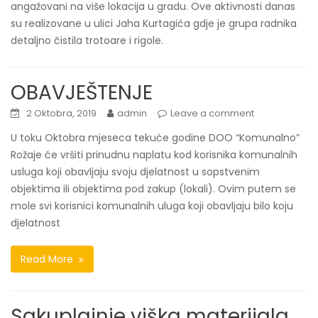
angažovani na više lokacija u gradu. Ove aktivnosti danas
su realizovane u ulici Jaha Kurtagića gdje je grupa radnika
detaljno čistila trotoare i rigole.
OBAVJEŠTENJE
2 Oktobra, 2019
admin
Leave a comment
U toku Oktobra mjeseca tekuće godine DOO “Komunalno”
Rožaje će vršiti prinudnu naplatu kod korisnika komunalnih
usluga koji obavljaju svoju djelatnost u sopstvenim
objektima ili objektima pod zakup (lokali). Ovim putem se
mole svi korisnici komunalnih uluga koji obavljaju bilo koju
djelatnost
Read More
Sakuplajnje viška materijala