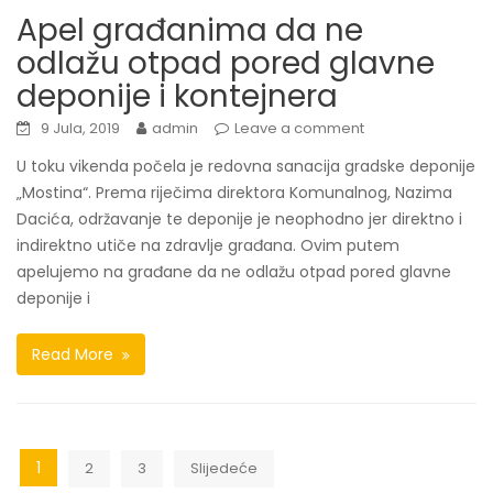
Apel građanima da ne
odlažu otpad pored glavne
deponije i kontejnera
9 Jula, 2019
admin
Leave a comment
U toku vikenda počela je redovna sanacija gradske deponije
„Mostina“. Prema riječima direktora Komunalnog, Nazima
Dacića, održavanje te deponije je neophodno jer direktno i
indirektno utiče na zdravlje građana. Ovim putem
apelujemo na građane da ne odlažu otpad pored glavne
deponije i
Read More
Navigacija
1
2
3
Slijedeće