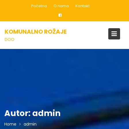
Skip
Početna
O nama
Kontakt
to
content
KOMUNALNO ROŽAJE
DOO
Autor:
admin
Home
admin