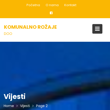
Skip
Početna
O nama
Kontakt
to
content
KOMUNALNO ROŽAJE
DOO
Vijesti
Home
Vijesti
Page 2