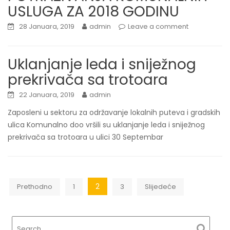
USLUGA ZA 2018 GODINU
28 Januara, 2019
admin
Leave a comment
Uklanjanje leda i sniježnog
prekrivača sa trotoara
22 Januara, 2019
admin
Zaposleni u sektoru za održavanje lokalnih puteva i gradskih
ulica Komunalno doo vršili su uklanjanje leda i sniježnog
prekrivača sa trotoara u ulici 30 Septembar
Navigacija
2
Prethodno
1
3
Slijedeće
člancima